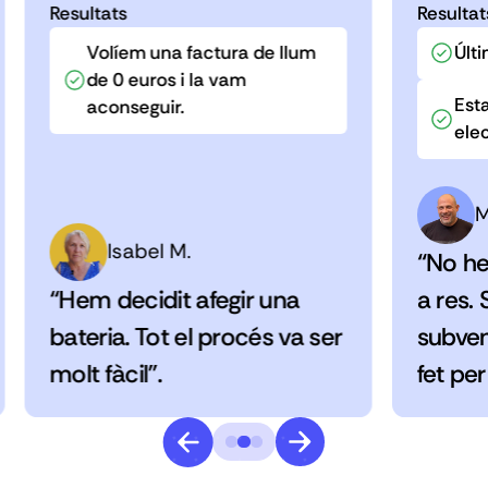
Resultats
Resultat
Volíem una factura de llum
Últi
de 0 euros i la vam
Esta
aconseguir.
elec
M
Isabel M.
“No he
“Hem decidit afegir una
a res.
bateria. Tot el procés va ser
subven
molt fàcil”.
fet per