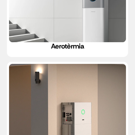
Aerotèrmia