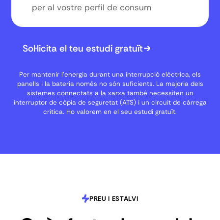
per al vostre perfil de consum
Sol·licita el teu estudi gratuït
Per mantenir l'energia durant una interrupció elèctrica, els
panells i la bateria només no són suficients. La majoria dels
sistemes connectats a la xarxa també necessiten un
interruptor de còpia de seguretat (ATS) i un circuit de càrrega
crítica. Ho valorem en el seu estudi gratuït.
PREU I ESTALVI