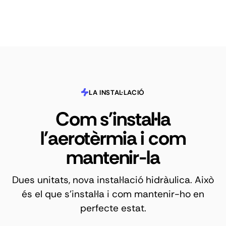
LA INSTAL·LACIÓ
Com s'instal·la
l'aerotèrmia i com
mantenir-la
Dues unitats, nova instal·lació hidràulica. Això
és el que s'instal·la i com mantenir-ho en
perfecte estat.