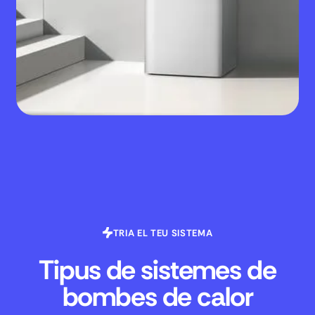
TRIA EL TEU SISTEMA
Tipus de sistemes de
bombes de calor
La bomba de calor adequada depèn de la