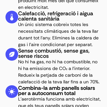
produint molt més del que consumeix
en electricitat.
Calefacció, refrigeració i aigua
calenta sanitària
Un únic sistema cobreix totes les
necessitats climàtiques de la teva llar
durant tot l'any. Elimines la caldera de
gas i l'aire condicionat per separat.
Sense combustió, sense gas,
sense riscos
No hi ha gas, no hi ha combustible, no
hi ha emissions de CO₂ a l'interior.
Redueix la petjada de carboni de la
calefacció de la teva llar fins a un 70%.
Combina-la amb panells solars
per a autoconsum total
L'aerotèrmia funciona amb electricitat,
que els teus panells solars poden