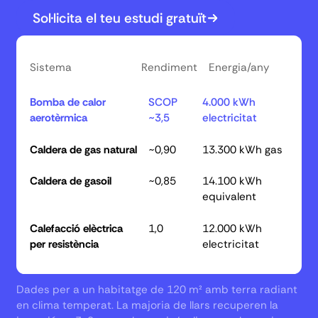
Sol·licita el teu estudi gratuït
Sistema
Rendiment
Energia/any
Bomba de calor
SCOP
4.000 kWh
aerotèrmica
~3,5
electricitat
Caldera de gas natural
~0,90
13.300 kWh gas
Caldera de gasoil
~0,85
14.100 kWh
equivalent
Calefacció elèctrica
1,0
12.000 kWh
per resistència
electricitat
Dades per a un habitatge de 120 m² amb terra radiant
en clima temperat. La majoria de llars recuperen la