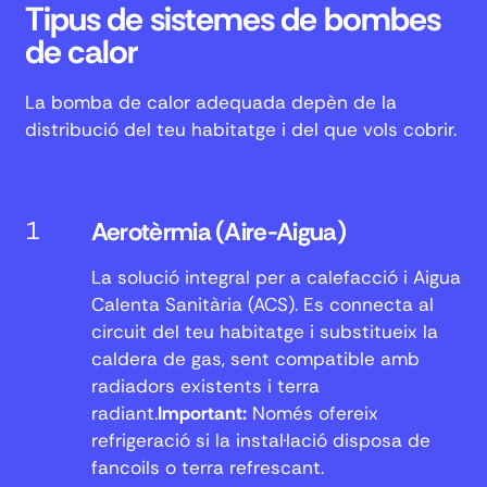
Tipus de sistemes de bombes
de calor
La bomba de calor adequada depèn de la
distribució del teu habitatge i del que vols cobrir.
1
Aerotèrmia (Aire-Aigua)
La solució integral per a calefacció i Aigua
Calenta Sanitària (ACS). Es connecta al
2
Aire Condicionat (Aire-Aire)
circuit del teu habitatge i substitueix la
caldera de gas, sent compatible amb
radiadors existents i terra
radiant.
Important:
Només ofereix
Splits:
refrigeració si la instal·lació disposa de
fancoils o terra refrescant.
Conductes: