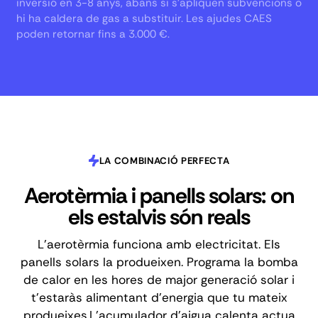
inversió en 3-8 anys, abans si s'apliquen subvencions o
hi ha caldera de gas a substituir. Les ajudes CAES
poden retornar fins a 3.000 €.
LA COMBINACIÓ PERFECTA
Aerotèrmia i panells solars: on
els estalvis són reals
L'aerotèrmia funciona amb electricitat. Els
panells solars la produeixen. Programa la bomba
de calor en les hores de major generació solar i
t'estaràs alimentant d'energia que tu mateix
produeixes.L'acumulador d'aigua calenta actua