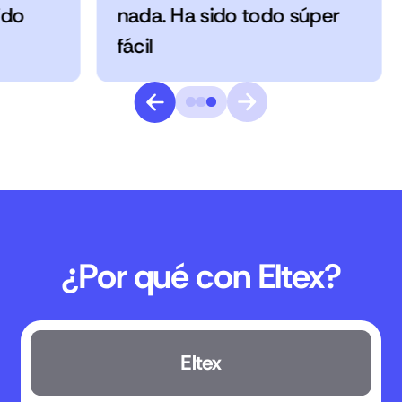
ido
nada. Ha sido todo súper
fácil
¿Por qué con Eltex?
Eltex