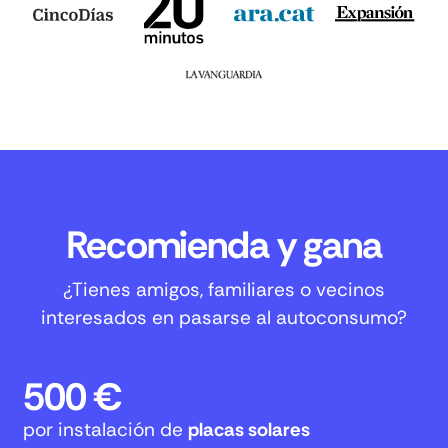
Recomienda y gana
¿Tienes amigos, familiares o vecinos
interesados en pasarse al autoconsumo?
500 €
por instalación de
placas solares