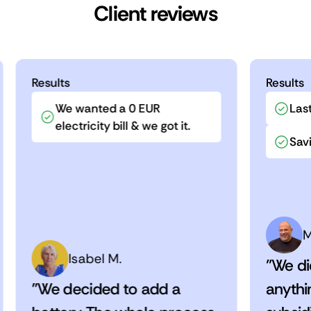
Client reviews
Results
Results
We wanted a 0 EUR
Last
electricity bill & we got it.
Savi
M
Isabel M.
"We di
"We decided to add a
anythi