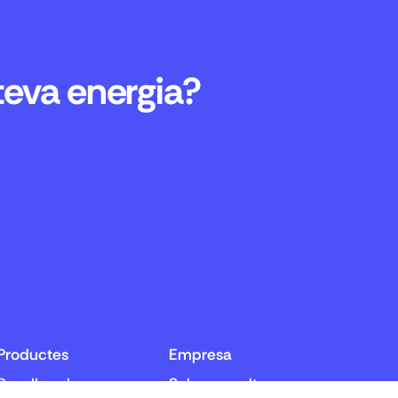
 teva energia?
Productes
Empresa
Panells solars
Sobre nosaltres