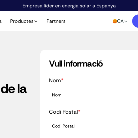
Empresa líder en energia solar a Espanya
a
Productes
Partners
CA
Vull informació
Nom
*
 de la
Codi Postal
*