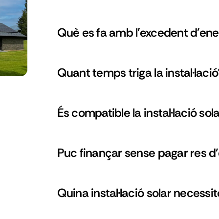
Què es fa amb l'excedent d'ener
Quant temps triga la instal·lació
És compatible la instal·lació so
Puc finançar sense pagar res d
Quina instal·lació solar necessi