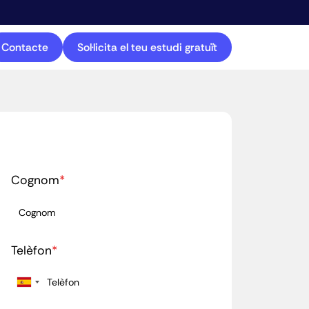
Contacte
Sol·licita el teu estudi gratuït
Cognom
*
Telèfon
*