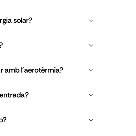
gia solar?
?
lar amb l'aerotèrmia?
'entrada?
to?