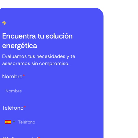
Encuentra tu solución
energética
Evaluamos tus necesidades y te
asesoramos sin compromiso.
Nombre
*
Teléfono
*