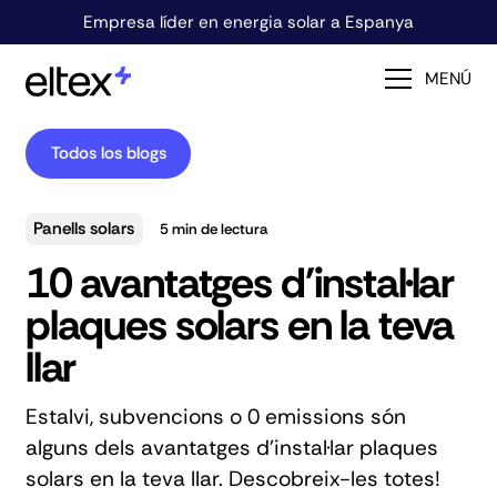
Empresa líder en energia solar a Espanya
MENÚ
Todos los blogs
Panells solars
5
min de lectura
10 avantatges d'instal·lar
plaques solars en la teva
llar
Estalvi, subvencions o 0 emissions són
alguns dels avantatges d'instal·lar plaques
solars en la teva llar. Descobreix-les totes!