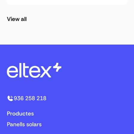
View all
936 258 218
Productes
Panells solars