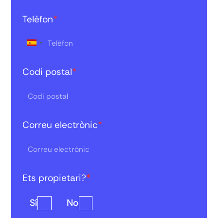
Telèfon
*
Codi postal
*
Correu electrònic
*
Ets propietari?
*
Sí
No