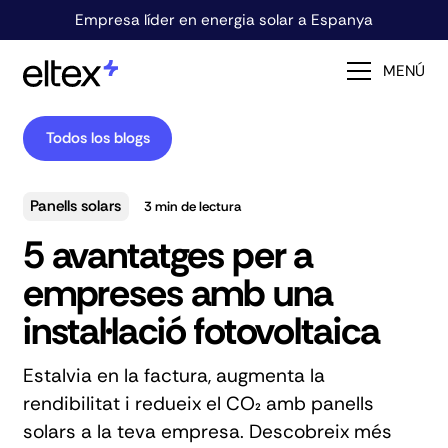
Empresa líder en energia solar a Espanya
MENÚ
Todos los blogs
Panells solars
3
min de lectura
5 avantatges per a
empreses amb una
instal·lació fotovoltaica
Estalvia en la factura, augmenta la
rendibilitat i redueix el CO₂ amb panells
solars a la teva empresa. Descobreix més