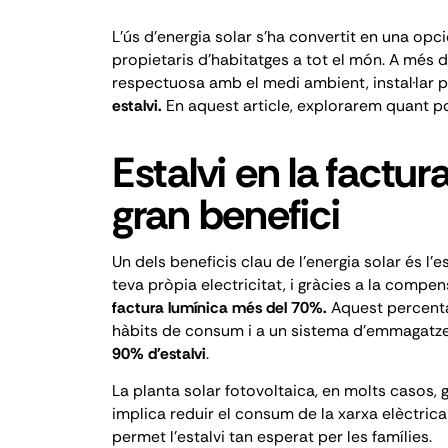
L'ús d'energia solar s'ha convertit en una op
propietaris d'habitatges a tot el món. A més d
respectuosa amb el medi ambient, instal·lar p
estalvi.
En aquest article, explorarem quant pot
Estalvi en la factura
gran benefici
Un dels beneficis clau de l'energia solar és l'es
teva pròpia electricitat, i gràcies a la comp
factura lumínica més del 70%.
Aquest percenta
hàbits de consum
i a un sistema d'emmagatzem
90% d'estalvi
.
La planta solar fotovoltaica, en molts casos, 
implica reduir el consum de la xarxa elèctrica i
permet l'estalvi tan esperat per les famílies.