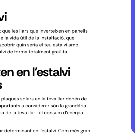
vi
que les llars que inverteixen en panells
 la vida útil de la instal·lació, que
obrir quin seria el teu estalvi amb
lvi
de forma totalment graüita.
en en l'estalvi
s
 plaques solars en la teva llar depèn de
mportants a considerar són la grandària
ca de la teva llar i el consum d'energia
or determinant en l'estalvi. Com més gran