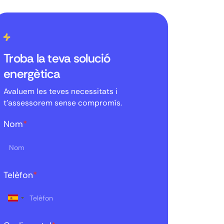
Troba la teva solució
energètica
Avaluem les teves necessitats i
t'assessorem sense compromís.
Nom
*
Telèfon
*