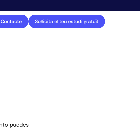
Contacte
Sol·licita el teu estudi gratuït
uánto puedes