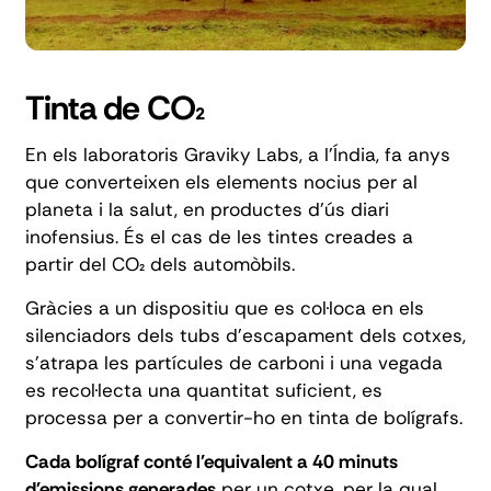
Tinta de CO₂
En els laboratoris
Graviky Labs
, a l'Índia, fa anys
que converteixen els elements nocius per al
planeta i la salut, en productes d'ús diari
inofensius. És el cas de les tintes creades a
partir del CO₂ dels automòbils.
Gràcies a un dispositiu que es col·loca en els
silenciadors dels tubs d'escapament dels cotxes,
s'atrapa les partícules de carboni i una vegada
es recol·lecta una quantitat suficient, es
processa per a convertir-ho en tinta de bolígrafs.
Cada bolígraf conté l'equivalent a 40 minuts
d'emissions generades
per un cotxe, per la qual